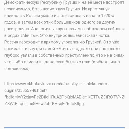
Демократическую Республику Грузию и на её месте построят
независимую, большевистскую Грузию. Их преступную
наивность Россия умело использовала в начале 1920-х
годов, а затем всех этих большевиков одного за другим
расстреляла. Аналогичные процессы мы наблюдаем сейчас и
в рядах «Мечты». Это внутрибольшевистская чистка.
Россия переходит к прямому управлению Грузией. Это уже
понимают и внутри самой «Мечты», однако они настолько
глубоко увязли в собственных преступлениях, что не в силах
что-либо изменить, даже если бы захотели (в чём я лично
сомневаюсь)
https://www.ekhokavkaza.com/a/russkiy-mir-aleksandra-
dugina/33655946.html?
fbclid=IwY2xjawPe2BtleHRuA2FlbQIxMABicmlkETFuZ0tROTV
ZXWtB_aem_m8H6w2uhfKRsqE75doK9gg