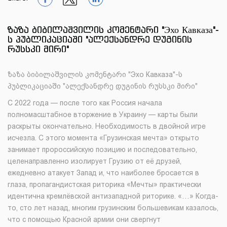
1
1
1
ზაზა ბიბილაშვილის კომენტარი "Эхо Кавказа"-
ს პუბლიკაციაში "ალექსანდრე დუგინის
რუსსკი მირი"
ზაზა ბიბილაშვილის კომენტარი "Эхо Кавказа"-ს
პუბლიკაციაში "ალექსანდრე დუგინის რუსსკი მირი"
С 2022 года — после того как Россия начала
полномасштабное вторжение в Украину — карты были
раскрыты окончательно. Необходимость в двойной игре
исчезла. С этого момента «Грузинская мечта» открыто
занимает пророссийскую позицию и последовательно,
целенаправленно изолирует Грузию от её друзей,
ежедневно атакует Запад и, что наиболее бросается в
глаза, пропагандистская риторика «Мечты» практически
идентична кремлёвской антизападной риторике. «…» Когда-
то, сто лет назад, многим грузинским большевикам казалось,
что с помощью Красной армии они свергнут