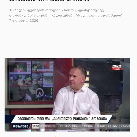
18 წელი აგვისტოს ომიდან - ნინო კალანდაძე "ტვ
ფორმულას" ეთერში, გადაცემაში "პოლიტიკის ფორმულა",
7 აგვისტო 2026