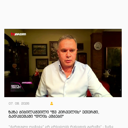
07. 08. 2026
ზაზა ბიბილაშვილი "ტვ პირველის" ეთერში,
გადაცემაში "დღის ამბები"
"ქართული ოცნება" არ არსებობს რუსეთის გარეშე" - ზაზა