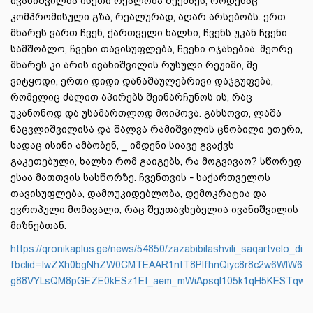
ივანიშვილმა ისეთი რეალობა შექმნეს, როდესაც
კომპრომისული გზა, რეალურად, აღარ არსებობს. ერთ
მხარეს ვართ ჩვენ, ქართველი ხალხი, ჩვენს უკან ჩვენი
სამშობლო, ჩვენი თავისუფლება, ჩვენი ოჯახებია. მეორე
მხარეს კი არის ივანიშვილის რუსული რეჟიმი, მე
ვიტყოდი, ერთი დიდი დანაშაულებრივი დაჯგუფება,
რომელიც ძალით აპირებს შეინარჩუნოს ის, რაც
უკანონოდ და უსამართლოდ მოიპოვა. გახსოვთ, ლაშა
ნაცვლიშვილისა და შალვა რამიშვილის ცნობილი ეთერი,
სადაც ისინი ამბობენ, _ იმდენი სიავე გვაქვს
გაკეთებული, ხალხი რომ გაიგებს, რა მოგვივაო? სწორედ
ესაა მათთვის სასწორზე. ჩვენთვის
-
საქართველოს
თავისუფლება, დამოუკიდებლობა, დემოკრატია და
ევროპული მომავალი, რაც შეუთავსებელია ივანიშვილის
მიზნებთან.
https://qronikaplus.ge/news/54850/zazabibilashvili_saqartvelo_dikt
fbclid=IwZXh0bgNhZW0CMTEAAR1ntT8PlfhnQiyc8r8c2w6WlW6S
g88VYLsQM8pGEZE0kESz1EI_aem_mWiApsql105k1qH5KESTqw