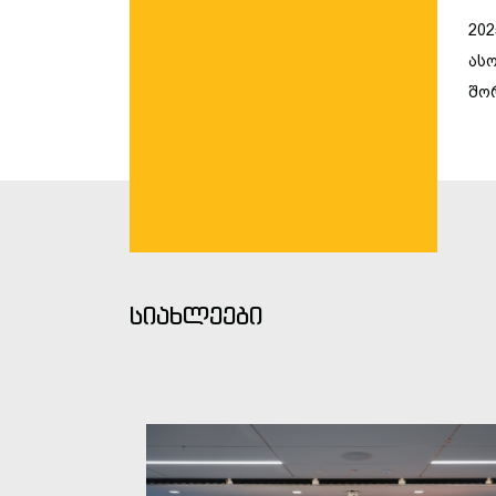
20
ას
შო
სიახლეები