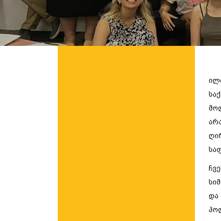
ილ
სა
მო
არ
ღი
სა
ჩვე
სი
და
პო