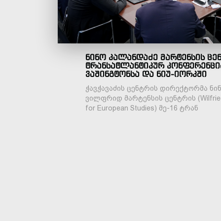
ნინო კალანდაძე მარტენსის ცენ
ტრანსატლანტიკურ კონფერენცი
ვაშინგტონსა და ნიუ-იორკში
ჭავჭავაძის ცენტრის დირექტორმა ნი
ვილფრიდ მარტენსის ცენტრის (Wilfried
for European Studies) მე-16 ტრან