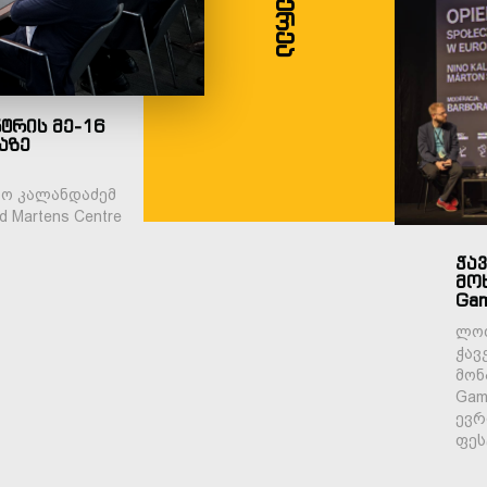
ტრის მე-16
აზე
ნო კალანდაძემ
 Martens Centre
ჭავ
მოხ
Ga
ლოძ
ჭავ
მონ
Gam
ევრ
ფეს