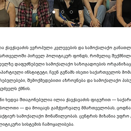
1
2
3
4
5
ია
ჭავჭავაძის
ევროპული
კვლევების
და
სამოქალაქო
განათლ
ქართველოში
პირველ
პოლიტიკურ
ფონდს
,
რომელიც
შექმნილ
დელზე
დაფუძნებული
სამოქალაქო
საზოგადოების
ორგანიზაც
აპარტიული
ინსტიტუტი
,
ჩვენ
გვწამს
ისეთი
საქართველოს
მომ
რებულებები
,
შემოქმედებითი
აზროვნება
და
სამოქალაქო
პას
ფუძველს
ქმნის
.
ნი
ხედვა
შთაგონებულია
ილია
ჭავჭავაძის
ფიგურით
—
საქა
მბოლოთი
—
და
მოიცავს
გამჭვირვალე
მმართველობას
,
ცოდნა
აქტიურ
სამოქალაქო
მონაწილეობას
.
ცენტრის
მიზანია
უფრო
ლიტიკური
სისტემის
ჩამოყალიბება
.