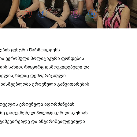
1
1
1
1
ების
ცენტრი
წარმოადგენს
ია
ევროპული
პოლიტიკური
ფონდების
იის
სახით
.
როგორც
დამოუკიდებელი
და
ავლის
,
სადაც
დემოკრატიული
უხისმგებლობა
ეროვნული
განვითარების
რთველოს
ეროვნული
აღორძინების
ზე
დაფუძნებულ
პოლიტიკურ
დისკუსიას
გამჭვირვალე
და
ანგარიშვალდებული