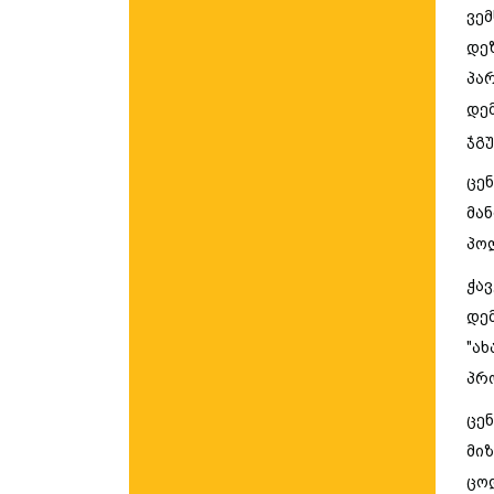
ვე
დე
პა
დე
ჯგ
ცე
მა
პო
ჭავ
დე
"
ახ
პრ
ცე
მი
ცო