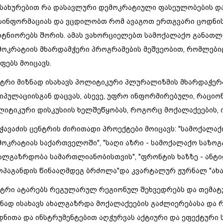
მსახურებით
რა
დასავლური
დემოკრატიული
ფასეულობების
დ
ზინფორმაციას
და
ვცდილობთ
რომ
ავაგოთ
ერთგვარი
ცოდნი
რტნიორებს
შორის
.
ამას
ვახორციელებთ
სამოქალაქო
განათლ
მოკრატიის
მხარდამჭერი
პროგრამების
მეშვეობით
,
რომლები
უფებს
მოიცავს
.
ნტრი
მიზნად
ისახავს
პოლიტიკური
პლურალიზმის
მხარდაჭერ
ნიპულაციისგან
დაცვას
,
ასევე
,
უფრო
ინფორმირებული
,
რაციო
ლიტიკური
დისკუსიის
ხელშეწყობას
,
როგორც
მოქალაქეების
,
ჭავაძის
ცენტრის
ძირითადი
პროექტები
მოიცავს
: "
სამოქალაქ
მოკრატიას
საქართველოში
", "
საღი
აზრი
-
სამოქალაქო
საზოგ
ალგაზრდობა
სამართლიანობისთვის
", "
ფრონტის
ხაზზე
-
ანტ
ოპაგანდის
წინააღმდეგ
ბრძოლა
"
და
კვარტალურ
ჟურნალ
"
ახ
ნტრი
ატარებს
რეგულარულ
რეგიონულ
შეხვედრებს
და
თემატ
ზნად
ისახავს
ახალგაზრდა
მოქალაქეების
გაძლიერებასა
და
დნითა
და
ინსტრუმენტებით
აღჭურვას
აქტიური
და
ეფექტური